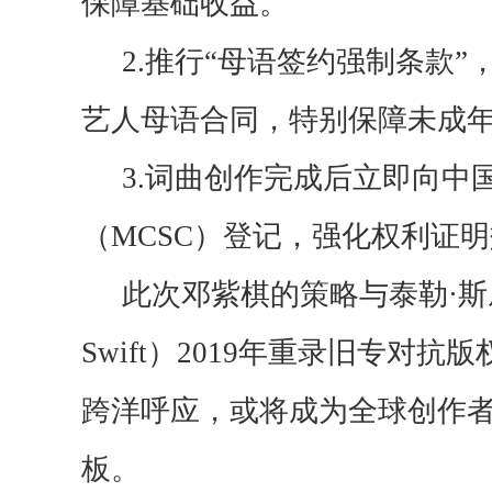
保障基础收益。
2.
推行
“母语签约强制条款”
艺人母语合同，特别保障未成
3.
词曲创作完成后立即向中
（
MCSC）登记，强化权利证
此次邓紫棋的
策略与泰勒
·斯
Swift）2019年重录旧专对
跨洋呼应，
或将
成为全球创作
板。