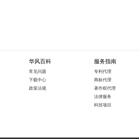
华风百科
服务指南
常见问题
专利代理
下载中心
商标代理
政策法规
著作权代理
法律服务
科技项目